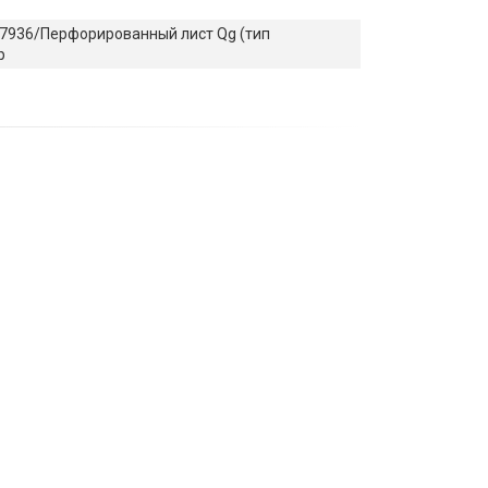
7936/Перфорированный лист Qg (тип
р