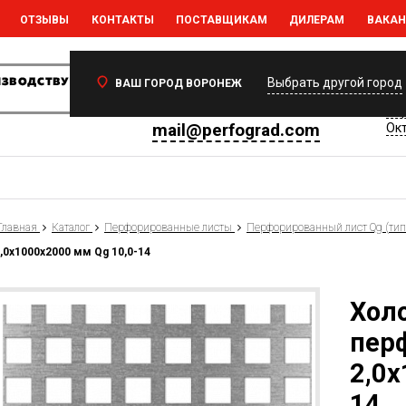
ОТЗЫВЫ
КОНТАКТЫ
ПОСТАВЩИКАМ
ДИЛЕРАМ
ВАКА
Ваш регион:
Воронеж
394
Выбрать другой город
ВАШ ГОРОД ВОРОНЕЖ
Вор
+7 (473) 233-35-77
Вор
mail@perfograd.com
Окт
Главная
Каталог
Перфорированные листы
Перфорированный лист Qg (тип
,0х1000х2000 мм Qg 10,0-14
Хол
пер
2,0х
14