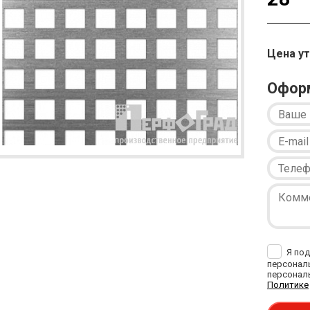
Цена у
Оформ
Я под
персональ
персональ
Политике