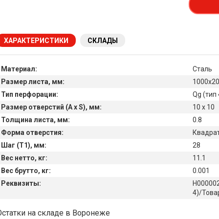
ХАРАКТЕРИСТИКИ
СКЛАДЫ
Материал:
Сталь
Размер листа, мм:
1000х2
Тип перфорации:
Qg (тип 
Размер отверстий (A x S), мм:
10 х 10
Толщина листа, мм:
0.8
Форма отверстия:
Квадрат
Шаг (T1), мм:
28
Вес нетто, кг:
11.1
Вес брутто, кг:
0.001
Реквизиты:
Н000002
4)/Това
Наличие товара на складах
Остатки на складе в Воронеже