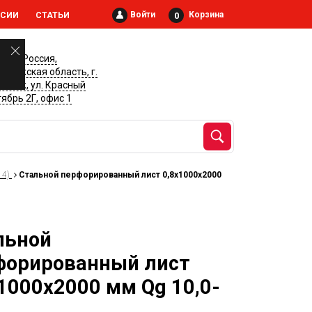
Войти
Корзина
0
НСИИ
СТАТЬИ
028, Россия,
онежская область, г.
онеж, ул. Красный
ябрь 2Г, офис 1
 4)
Стальной перфорированный лист 0,8х1000х2000
льной
форированный лист
1000х2000 мм Qg 10,0-