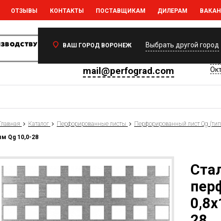
ОТЗЫВЫ
КОНТАКТЫ
ПОСТАВЩИКАМ
ДИЛЕРАМ
ВАКА
Ваш регион:
Воронеж
394
Выбрать другой город
ВАШ ГОРОД ВОРОНЕЖ
Вор
+7 (473) 233-35-77
Вор
mail@perfograd.com
Окт
Главная
Каталог
Перфорированные листы
Перфорированный лист Qg (тип
м Qg 10,0-28
Ста
пер
0,8х
28