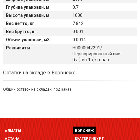
Глубина упаковки, м:
0.7
Высота упаковки, м:
1000
Вес нетто, кг:
7.842
Вес брутто, кг:
0.001
Объем упаковки, м3:
0.0014
Реквизиты:
Н0000042291/
Перфорированный лист
Rv (тип 1a)/Товар
Наличие товара на складах
Остатки на складе в Воронеже
Общий остаток на складах:
под заказ
Симферополь склад (г. Симферополь, ул. Монтажная, 33а)
остаток:
под заказ
Склад ГП и товаров (г. Воронеж, ул. Красный Октябрь, 1а, )
остаток:
под заказ
АЛМАТЫ
ВОРОНЕЖ
Склад Екатеринбург (г. Екатеринбург, ул. Бисертская, д.1)
остаток:
под заказ
АСТАНА
ЕКАТЕРИНБУРГ