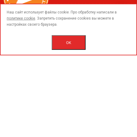
call
Наш сайт использует файлы cookie. Про обработку написали в
политике cookie
. Запретить сохранение cookies вы можете в
настройках своего браузера.
© 2015-2026 ООО «ПерфоГрад».
Все права защищены.
Политика конфиденциальности.
OK
Согласие на обработку персональных данных