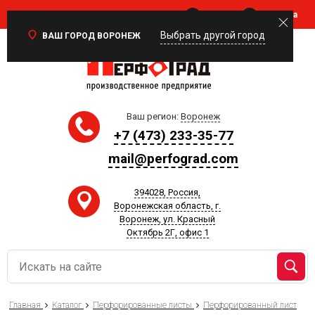
Войти
Корзина
0
Выбрать другой город
ВАШ ГОРОД ВОРОНЕЖ
Ваш регион:
Воронеж
+7 (473) 233-35-77
mail@perfograd.com
394028, Россия,
Воронежская область, г.
Воронеж, ул. Красный
Октябрь 2Г, офис 1
Главная
Каталог
Перфорированные листы
Перфорированный лист