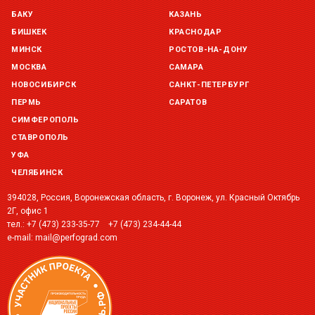
БАКУ
КАЗАНЬ
Склад Казань (г. Казань, ул. Родины, д. 2)
БИШКЕК
КРАСНОДАР
остаток:
под заказ
МИНСК
РОСТОВ-НА-ДОНУ
МОСКВА
САМАРА
Склад Краснодар (г. Краснодар, ул. Троицкая, 137 )
остаток:
под заказ
НОВОСИБИРСК
САНКТ-ПЕТЕРБУРГ
ПЕРМЬ
САРАТОВ
Склад Уфа (г. Уфа, ул. Центральная, д. 19Б )
СИМФЕРОПОЛЬ
остаток:
под заказ
СТАВРОПОЛЬ
УФА
ЧЕЛЯБИНСК
394028, Россия, Воронежская область, г. Воронеж, ул. Красный Октябрь
2Г, офис 1
тел.:
+7 (473) 233-35-77
+7 (473) 234-44-44
e-mail:
mail@perfograd.com