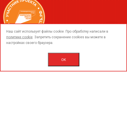
call
Наш сайт использует файлы cookie. Про обработку написали в
политике cookie
. Запретить сохранение cookies вы можете в
настройках своего браузера.
© 2015-2026 ООО «ПерфоГрад».
Все права защищены.
Политика конфиденциальности.
OK
Согласие на обработку персональных данных