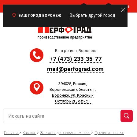
Войти
Корзина
0
Выбрать другой город
ВАШ ГОРОД ВОРОНЕЖ
Ваш регион:
Воронеж
+7 (473) 233-35-77
mail@perfograd.com
394028, Россия,
Воронежская область, г.
Воронеж, ул. Красный
Октябрь 2Г, офис 1
Главная
Каталог
Запчасти для сельхозтехники
Прочие запасные