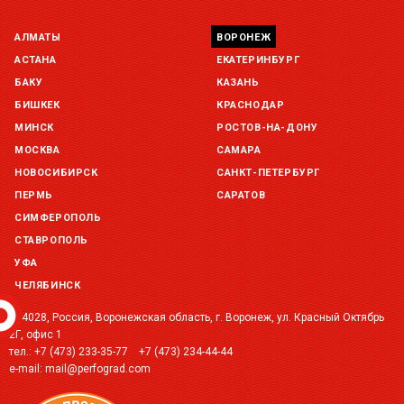
АЛМАТЫ
ВОРОНЕЖ
Склад Екатеринбург (г. Екатеринбург, ул. Бисертская, д.1)
остаток:
под заказ
АСТАНА
ЕКАТЕРИНБУРГ
БАКУ
КАЗАНЬ
Склад Казань (г. Казань, ул. Родины, д. 2)
БИШКЕК
КРАСНОДАР
остаток:
под заказ
МИНСК
РОСТОВ-НА-ДОНУ
МОСКВА
САМАРА
Склад Краснодар (г. Краснодар, ул. Троицкая, 137 )
остаток:
под заказ
НОВОСИБИРСК
САНКТ-ПЕТЕРБУРГ
ПЕРМЬ
САРАТОВ
Склад Уфа (г. Уфа, ул. Центральная, д. 19Б )
СИМФЕРОПОЛЬ
остаток:
под заказ
СТАВРОПОЛЬ
УФА
ЧЕЛЯБИНСК
394028, Россия, Воронежская область, г. Воронеж, ул. Красный Октябрь
2Г, офис 1
тел.:
+7 (473) 233-35-77
+7 (473) 234-44-44
e-mail:
mail@perfograd.com