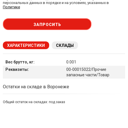
персональных данных в порядке и на условиях, указанных в
Политике
ЗАПРОСИТЬ
ХАРАКТЕРИСТИКИ
СКЛАДЫ
Вес брутто, кг:
0.001
Реквизиты:
00-00015022/Прочие
запасные части/Товар
Наличие товара на складах
Остатки на складе в Воронеже
Общий остаток на складах:
под заказ
Симферополь склад (г. Симферополь, ул. Монтажная, 33а)
остаток:
под заказ
Склад ГП и товаров (г. Воронеж, ул. Красный Октябрь, 1а, )
остаток:
под заказ