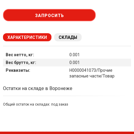
ЗАПРОСИТЬ
ХАРАКТЕРИСТИКИ
СКЛАДЫ
Вес нетто, кг:
0.001
Вес брутто, кг:
0.001
Реквизиты:
Н0000041073/Прочие
запасные части/Товар
Наличие товара на складах
Остатки на складе в Воронеже
Общий остаток на складах:
под заказ
Симферополь склад (г. Симферополь, ул. Монтажная, 33а)
остаток:
под заказ
Склад ГП и товаров (г. Воронеж, ул. Красный Октябрь, 1а, )
остаток:
под заказ