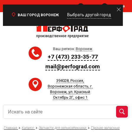
Войти
Корзина
0
Выбрать другой город
ВАШ ГОРОД ВОРОНЕЖ
Ваш регион:
Воронеж
+7 (473) 233-35-77
mail@perfograd.com
394028, Россия,
Воронежская область, г.
Воронеж, ул. Красный
Октябрь 2Г, офис 1
Главная
Каталог
Запчасти для сельхозтехники
Прочие запасные