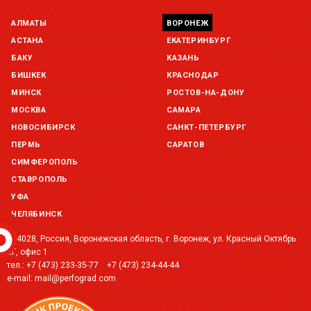
АЛМАТЫ
ВОРОНЕЖ
Склад Екатеринбург (г. Екатеринбург, ул. Бисертская, д.1)
остаток:
под заказ
АСТАНА
ЕКАТЕРИНБУРГ
БАКУ
КАЗАНЬ
Склад Казань (г. Казань, ул. Родины, д. 2)
БИШКЕК
КРАСНОДАР
остаток:
под заказ
МИНСК
РОСТОВ-НА-ДОНУ
МОСКВА
САМАРА
Склад Краснодар (г. Краснодар, ул. Троицкая, 137 )
остаток:
под заказ
НОВОСИБИРСК
САНКТ-ПЕТЕРБУРГ
ПЕРМЬ
САРАТОВ
Склад Уфа (г. Уфа, ул. Центральная, д. 19Б )
СИМФЕРОПОЛЬ
остаток:
под заказ
СТАВРОПОЛЬ
УФА
ЧЕЛЯБИНСК
394028, Россия, Воронежская область, г. Воронеж, ул. Красный Октябрь
2Г, офис 1
тел.:
+7 (473) 233-35-77
+7 (473) 234-44-44
e-mail:
mail@perfograd.com