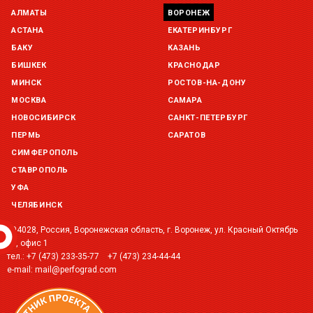
АЛМАТЫ
ВОРОНЕЖ
Склад Екатеринбург (г. Екатеринбург, ул. Бисертская, д.1)
остаток:
под заказ
АСТАНА
ЕКАТЕРИНБУРГ
БАКУ
КАЗАНЬ
Склад Казань (г. Казань, ул. Родины, д. 2)
БИШКЕК
КРАСНОДАР
остаток:
под заказ
МИНСК
РОСТОВ-НА-ДОНУ
МОСКВА
САМАРА
Склад Краснодар (г. Краснодар, ул. Троицкая, 137 )
остаток:
под заказ
НОВОСИБИРСК
САНКТ-ПЕТЕРБУРГ
ПЕРМЬ
САРАТОВ
Склад Уфа (г. Уфа, ул. Центральная, д. 19Б )
СИМФЕРОПОЛЬ
остаток:
под заказ
СТАВРОПОЛЬ
УФА
ЧЕЛЯБИНСК
394028, Россия, Воронежская область, г. Воронеж, ул. Красный Октябрь
2Г, офис 1
тел.:
+7 (473) 233-35-77
+7 (473) 234-44-44
e-mail:
mail@perfograd.com