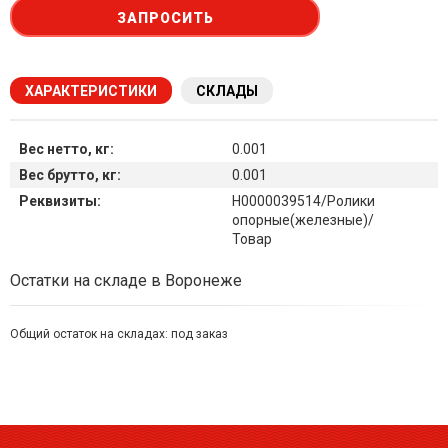
ЗАПРОСИТЬ
ХАРАКТЕРИСТИКИ
СКЛАДЫ
Вес нетто, кг:
0.001
Вес брутто, кг:
0.001
Реквизиты:
Н0000039514/Ролики
опорные(железные)/
Товар
Наличие товара на складах
Остатки на складе в Воронеже
Общий остаток на складах:
под заказ
Симферополь склад (г. Симферополь, ул. Монтажная, 33а)
остаток:
под заказ
Склад ГП и товаров (г. Воронеж, ул. Красный Октябрь, 1а, )
остаток:
под заказ