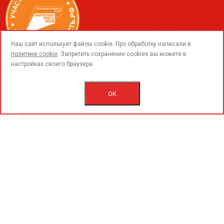
call
Наш сайт использует файлы cookie. Про обработку написали в
политике cookie
. Запретить сохранение cookies вы можете в
настройках своего браузера.
© 2015-2026 ООО «ПерфоГрад».
Все права защищены.
Политика конфиденциальности.
OK
Согласие на обработку персональных данных