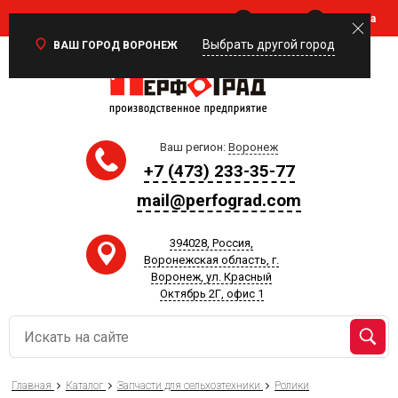
Войти
Корзина
0
Выбрать другой город
ВАШ ГОРОД ВОРОНЕЖ
Ваш регион:
Воронеж
+7 (473) 233-35-77
mail@perfograd.com
394028, Россия,
Воронежская область, г.
Воронеж, ул. Красный
Октябрь 2Г, офис 1
Главная
Каталог
Запчасти для сельхозтехники
Ролики