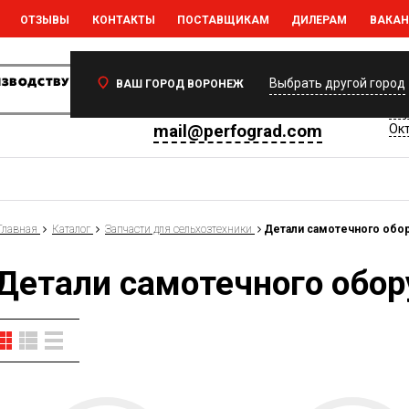
ОТЗЫВЫ
КОНТАКТЫ
ПОСТАВЩИКАМ
ДИЛЕРАМ
ВАКА
Ваш регион:
Воронеж
394
Выбрать другой город
ВАШ ГОРОД ВОРОНЕЖ
Вор
+7 (473) 233-35-77
Вор
mail@perfograd.com
Окт
Главная
Каталог
Запчасти для сельхозтехники
Детали самотечного обо
Детали самотечного обо