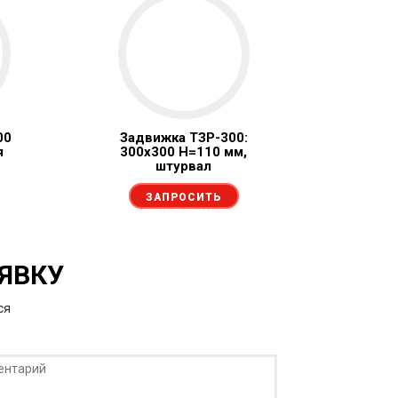
00
Задвижка ТЗР-300:
я
300х300 H=110 мм,
штурвал
ЗАПРОСИТЬ
АЯВКУ
ся