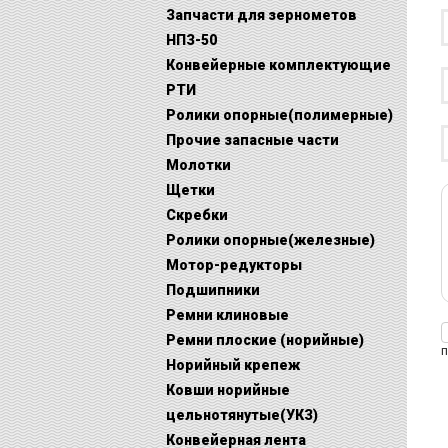
Запчасти для зернометов
НПЗ-50
Конвейерные комплектующие
РТИ
Ролики опорные(полимерные)
Прочие запасные части
Молотки
Щетки
Скребки
Ролики опорные(железные)
Мотор-редукторы
Подшипники
Ремни клиновые
Ремни плоские (норийные)
п
Норийный крепеж
Ковши норийные
цельнотянутые(УКЗ)
Конвейерная лента