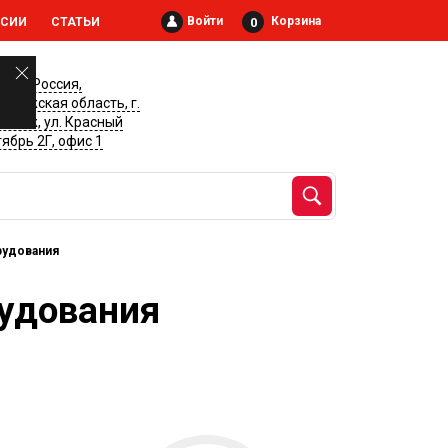
Войти
Корзина
0
НСИИ
СТАТЬИ
028, Россия,
онежская область, г.
онеж, ул. Красный
ябрь 2Г, офис 1
рудования
рудования