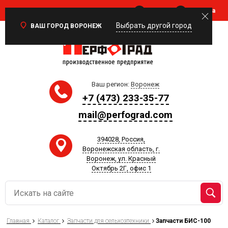
Войти
Корзина
0
Выбрать другой город
ВАШ ГОРОД ВОРОНЕЖ
Ваш регион:
Воронеж
+7 (473) 233-35-77
mail@perfograd.com
394028, Россия,
Воронежская область, г.
Воронеж, ул. Красный
Октябрь 2Г, офис 1
Главная
Каталог
Запчасти для сельхозтехники
Запчасти БИС-100