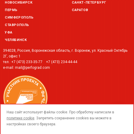
НОВОСИБИРСК
САНКТ-ПЕТЕРБУРГ
ПЕРМЬ
САРАТОВ
СИМФЕРОПОЛЬ
СТАВРОПОЛЬ
УФА
ЧЕЛЯБИНСК
394028, Россия, Воронежская область, г. Воронеж, ул. Красный Октябрь
2Г, офис 1
тел.:
+7 (473) 233-35-77
+7 (473) 234-44-44
e-mail:
mail@perfograd.com
call
Наш сайт использует файлы cookie. Про обработку написали в
политике cookie
. Запретить сохранение cookies вы можете в
настройках своего браузера.
© 2015-2026 ООО «ПерфоГрад».