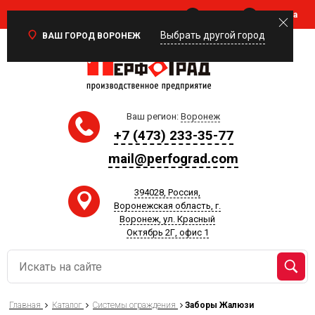
Войти
Корзина
0
Выбрать другой город
ВАШ ГОРОД ВОРОНЕЖ
Ваш регион:
Воронеж
+7 (473) 233-35-77
mail@perfograd.com
394028, Россия,
Воронежская область, г.
Воронеж, ул. Красный
Октябрь 2Г, офис 1
Главная
Каталог
Системы ограждения
Заборы Жалюзи