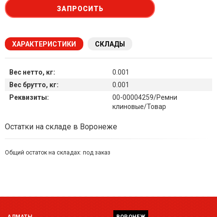
ЗАПРОСИТЬ
ХАРАКТЕРИСТИКИ
СКЛАДЫ
Вес нетто, кг:
0.001
Вес брутто, кг:
0.001
Реквизиты:
00-00004259/Ремни
клиновые/Товар
Наличие товара на складах
Остатки на складе в Воронеже
Общий остаток на складах:
под заказ
Симферополь склад (г. Симферополь, ул. Монтажная, 33а)
остаток:
под заказ
Склад ГП и товаров (г. Воронеж, ул. Красный Октябрь, 1а, )
остаток:
под заказ
АЛМАТЫ
ВОРОНЕЖ