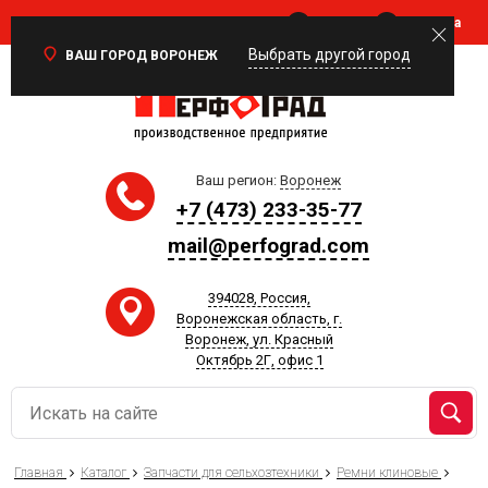
Войти
Корзина
0
Выбрать другой город
ВАШ ГОРОД ВОРОНЕЖ
Ваш регион:
Воронеж
+7 (473) 233-35-77
mail@perfograd.com
394028, Россия,
Воронежская область, г.
Воронеж, ул. Красный
Октябрь 2Г, офис 1
Главная
Каталог
Запчасти для сельхозтехники
Ремни клиновые