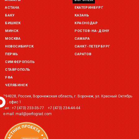
Склад Екатеринбург (г. Екатеринбург, ул. Бисертская, д.1)
остаток:
под заказ
АСТАНА
ЕКАТЕРИНБУРГ
БАКУ
КАЗАНЬ
Склад Казань (г. Казань, ул. Родины, д. 2)
БИШКЕК
КРАСНОДАР
остаток:
под заказ
МИНСК
РОСТОВ-НА-ДОНУ
МОСКВА
САМАРА
Склад Краснодар (г. Краснодар, ул. Троицкая, 137 )
остаток:
под заказ
НОВОСИБИРСК
САНКТ-ПЕТЕРБУРГ
ПЕРМЬ
САРАТОВ
Склад Уфа (г. Уфа, ул. Центральная, д. 19Б )
СИМФЕРОПОЛЬ
остаток:
под заказ
СТАВРОПОЛЬ
УФА
ЧЕЛЯБИНСК
394028, Россия, Воронежская область, г. Воронеж, ул. Красный Октябрь
2Г, офис 1
тел.:
+7 (473) 233-35-77
+7 (473) 234-44-44
e-mail:
mail@perfograd.com