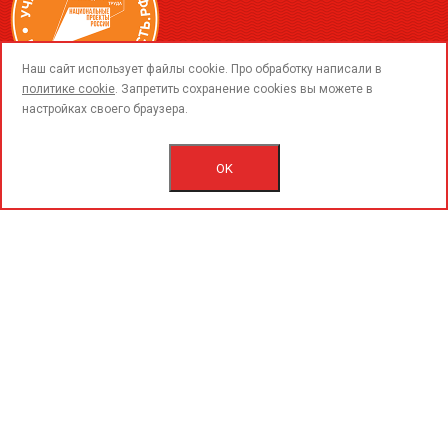
call
Наш сайт использует файлы cookie. Про обработку написали в
политике cookie
. Запретить сохранение cookies вы можете в
настройках своего браузера.
© 2015-2026 ООО «ПерфоГрад».
Все права защищены.
Политика конфиденциальности.
OK
Согласие на обработку персональных данных