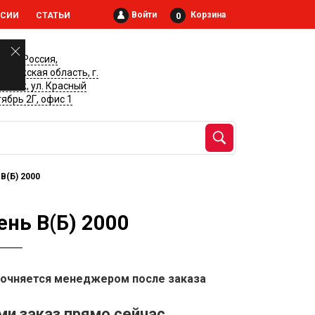
Войти
Корзина
0
НСИИ
СТАТЬИ
028, Россия,
онежская область, г.
онеж, ул. Красный
ябрь 2Г, офис 1
В(Б) 2000
нь В(Б) 2000
точняется менеджером после заказа
и заказ прямо сейчас