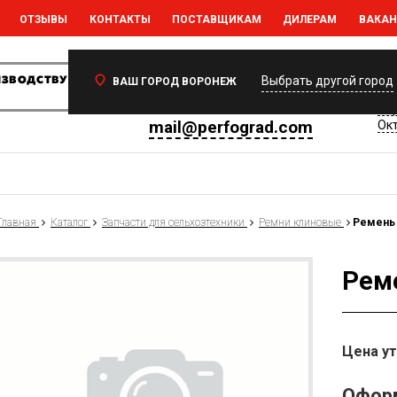
ОТЗЫВЫ
КОНТАКТЫ
ПОСТАВЩИКАМ
ДИЛЕРАМ
ВАКА
Ваш регион:
Воронеж
394
Выбрать другой город
ВАШ ГОРОД ВОРОНЕЖ
Вор
+7 (473) 233-35-77
Вор
mail@perfograd.com
Окт
Главная
Каталог
Запчасти для сельхозтехники
Ремни клиновые
Ремень 
Реме
Цена у
Оформ