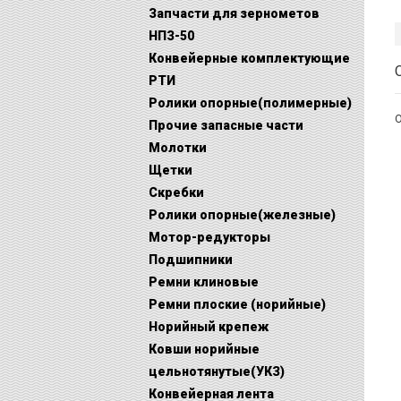
Запчасти для зернометов
НПЗ-50
Конвейерные комплектующие
РТИ
Ролики опорные(полимерные)
О
Прочие запасные части
Молотки
Щетки
Скребки
Ролики опорные(железные)
Мотор-редукторы
Подшипники
Ремни клиновые
Ремни плоские (норийные)
Норийный крепеж
Ковши норийные
цельнотянутые(УКЗ)
Конвейерная лента