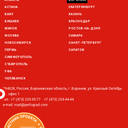
Склад Екатеринбург (г. Екатеринбург, ул. Бисертская, д.1)
остаток:
под заказ
АСТАНА
ЕКАТЕРИНБУРГ
БАКУ
КАЗАНЬ
Склад Казань (г. Казань, ул. Родины, д. 2)
БИШКЕК
КРАСНОДАР
остаток:
под заказ
МИНСК
РОСТОВ-НА-ДОНУ
МОСКВА
САМАРА
Склад Краснодар (г. Краснодар, ул. Троицкая, 137 )
остаток:
под заказ
НОВОСИБИРСК
САНКТ-ПЕТЕРБУРГ
ПЕРМЬ
САРАТОВ
Склад Уфа (г. Уфа, ул. Центральная, д. 19Б )
СИМФЕРОПОЛЬ
остаток:
под заказ
СТАВРОПОЛЬ
УФА
ЧЕЛЯБИНСК
394028, Россия, Воронежская область, г. Воронеж, ул. Красный Октябрь
2Г, офис 1
тел.:
+7 (473) 233-35-77
+7 (473) 234-44-44
e-mail:
mail@perfograd.com