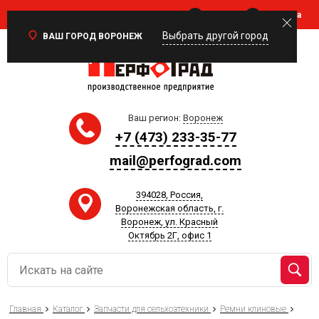
Войти
Корзина
0
Выбрать другой город
ВАШ ГОРОД ВОРОНЕЖ
Ваш регион:
Воронеж
+7 (473) 233-35-77
mail@perfograd.com
394028, Россия,
Воронежская область, г.
Воронеж, ул. Красный
Октябрь 2Г, офис 1
Главная
Каталог
Запчасти для сельхозтехники
Ремни клиновые