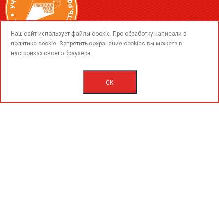
call
Наш сайт использует файлы cookie. Про обработку написали в
политике cookie
. Запретить сохранение cookies вы можете в
настройках своего браузера.
© 2015-2026 ООО «ПерфоГрад».
Все права защищены.
Политика конфиденциальности.
OK
Согласие на обработку персональных данных