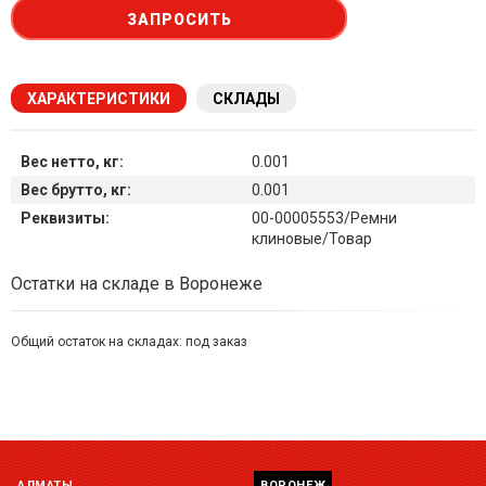
ЗАПРОСИТЬ
ХАРАКТЕРИСТИКИ
СКЛАДЫ
Вес нетто, кг:
0.001
Вес брутто, кг:
0.001
Реквизиты:
00-00005553/Ремни
клиновые/Товар
Наличие товара на складах
Остатки на складе в Воронеже
Общий остаток на складах:
под заказ
Симферополь склад (г. Симферополь, ул. Монтажная, 33а)
остаток:
под заказ
Склад ГП и товаров (г. Воронеж, ул. Красный Октябрь, 1а, )
остаток:
под заказ
АЛМАТЫ
ВОРОНЕЖ