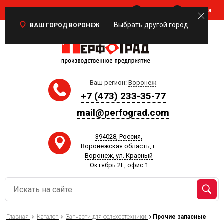
Войти
Корзина
0
Выбрать другой город
ВАШ ГОРОД ВОРОНЕЖ
Ваш регион:
Воронеж
+7 (473) 233-35-77
mail@perfograd.com
394028, Россия,
Воронежская область, г.
Воронеж, ул. Красный
Октябрь 2Г, офис 1
Главная
Каталог
Запчасти для сельхозтехники
Прочие запасные