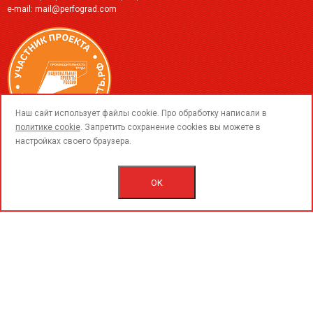
e-mail:
mail@perfograd.com
call
Наш сайт использует файлы cookie. Про обработку написали в
политике cookie
. Запретить сохранение cookies вы можете в
настройках своего браузера.
© 2015-2026 ООО «ПерфоГрад».
Все права защищены.
Политика конфиденциальности.
OK
Согласие на обработку персональных данных