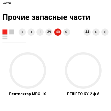
части
Прочие запасные части
... ...
|<
<
1
39
40
41
44
>
>|
Вентилятор МВО-10
РЕШЕТО КУ-2 ф 8