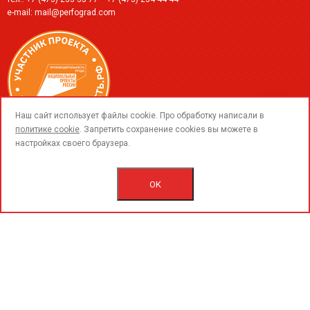
e-mail:
mail@perfograd.com
call
Наш сайт использует файлы cookie. Про обработку написали в
политике cookie
. Запретить сохранение cookies вы можете в
настройках своего браузера.
© 2015-2026 ООО «ПерфоГрад».
Все права защищены.
Политика конфиденциальности.
OK
Согласие на обработку персональных данных