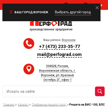
Войти
Корзина
0
Выбрать другой город
ВАШ ГОРОД ВОРОНЕЖ
Ваш регион:
Воронеж
+7 (473) 233-35-77
mail@perfograd.com
394028, Россия,
Воронежская область, г.
Воронеж, ул. Красный
Октябрь 2Г, офис 1
Главная
Каталог
Пробивные решета (сита)
Решета на БИС-100, БЛС