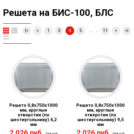
Решета на БИС-100, БЛС
... ...
|<
<
1
3
4
5
11
>
>|
Решето 0,8x750х1000
Решето 0,8x750х1000
мм, круглые
мм, круглые
отверстия (по
отверстия (по
шестиугольнику) 4,2
шестиугольнику) 9,5
мм
мм
2 026 руб.
2 026 руб.
/за шт
/за шт